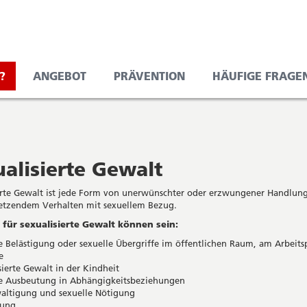
?
ANGEBOT
PRÄVENTION
HÄUFIGE FRAGE
alisierte Gewalt
erte Gewalt ist jede Form von unerwünschter oder erzwungener Handlun
etzendem Verhalten mit sexuellem Bezug.
e für sexualisierte Gewalt können sein:
e Belästigung oder sexuelle Übergriffe im öffentlichen Raum, am Arbeits
e
sierte Gewalt in der Kindheit
le Ausbeutung in Abhängigkeitsbeziehungen
altigung und sexuelle Nötigung
ung