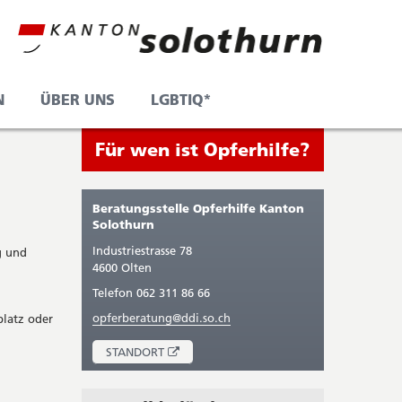
N
ÜBER UNS
LGBTIQ*
Seitenleiste
Sie
Für wen ist Opferhilfe?
befinden
sich
Beratungsstelle Opferhilfe Kanton
gerade
Solothurn
in:
Industriestrasse 78
g und
4600 Olten
Telefon 062 311 86 66
opferberatung@ddi.so.ch
platz oder
ÖFFNET
STANDORT
IN
NEUEM
FENSTER