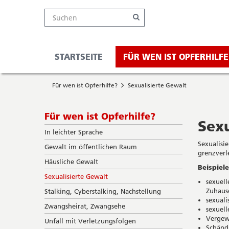
Kanton
Suche
Online-
Navigation
Hauptnavigation
Service-
Suchen
Schalter
Navigation
Solothurn
Wichtige
und
Seiten
Suche
STARTSEITE
FÜR WEN IST OPFERHILFE
Sie
Startseite
befinden
Für wen ist Opferhilfe?
Sexualisierte Gewalt
Hauptnavigation
sich
Inhalt
hier
Sitemap
Subnavigation
Für wen ist Opferhilfe?
Suche
Sexu
In leichter Sprache
Sexualisi
Gewalt im öffentlichen Raum
grenzverl
Häusliche Gewalt
Beispiel
Sexualisierte Gewalt
sexuell
Zuhaus
Stalking, Cyberstalking, Nachstellung
sexuali
Zwangsheirat, Zwangsehe
sexuel
Vergew
Unfall mit Verletzungsfolgen
Schänd