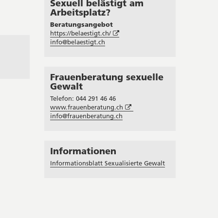
Sexuell belästigt am
Arbeitsplatz?
Beratungsangebot
Öffnet
https://belaestigt.ch/
in
info@belaestigt.ch
neuem
Fenster
Frauenberatung sexuelle
Gewalt
Telefon: 044 291 46 46
Öffnet
www.frauenberatung.ch
in
info@frauenberatung.ch
neuem
Fenster
Informationen
Informationsblatt Sexualisierte Gewalt