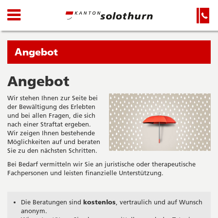
Kanton
Navigation
Hauptnavigation
Service-
Navigation
Solothurn
und
Wichtige
Suche
Seiten
Sie
Angebot
befinden
sich
Angebot
Startseite
Hauptnavigation
gerade
Inhalt
Wir stehen Ihnen zur Seite bei
in:
Sitemap
der Bewältigung des Erlebten
Suche
und bei allen Fragen, die sich
nach einer Straftat ergeben.
Wir zeigen Ihnen bestehende
Möglichkeiten auf und beraten
Sie zu den nächsten Schritten.
Bei Bedarf vermitteln wir Sie an juristische oder therapeutische
Fachpersonen und leisten finanzielle Unterstützung.
Die Beratungen sind
kostenlos
, vertraulich und auf Wunsch
anonym.