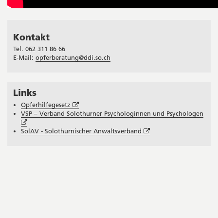
Kontakt
Tel. 062 311 86 66
E-Mail:
opferberatung@ddi.so.ch
Links
Seitenleiste
Öffnet
Opferhilfegesetz
in
VSP – Verband Solothurner Psychologinnen und Psychologen
Öffnet
neuem
in
Fenster
Öffnet
SolAV - Solothurnischer Anwaltsverband
neuem
in
Fenster
neuem
Fenster